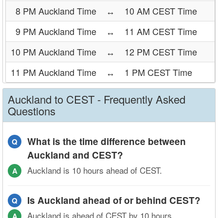
8 PM Auckland Time
↔
10 AM CEST Time
9 PM Auckland Time
↔
11 AM CEST Time
10 PM Auckland Time
↔
12 PM CEST Time
11 PM Auckland Time
↔
1 PM CEST Time
Auckland to CEST - Frequently Asked
Questions
What is the time difference between
Q
Auckland and CEST?
Auckland is 10 hours ahead of CEST.
A
Is Auckland ahead of or behind CEST?
Q
Auckland is ahead of CEST by 10 hours.
A